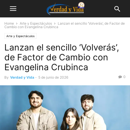
Home
Arte y Espectáculos
Lanzan el sencillo ‘Volverás’, de Factor de
Cambio con Evangelina Crubinca
Arte y Espectáculos
Lanzan el sencillo ‘Volverás’,
de Factor de Cambio con
Evangelina Crubinca
0
By
Verdad y Vida
-
5 de junio de 2026