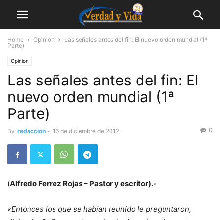
Home
Opinion
Las señales antes del fin: El nuevo orden mundial (1ª
Parte)
Opinion
Las señales antes del fin: El
nuevo orden mundial (1ª
Parte)
0
By
redaccion
-
16 de diciembre de 2012
(
Alfredo Ferrez Rojas –
Pastor y escritor).-
«Entonces los que se habían reunido le preguntaron,