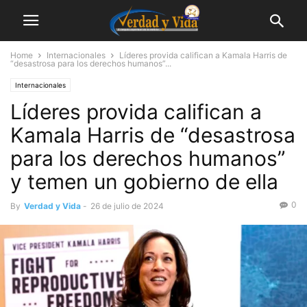
Home
Internacionales
Líderes provida califican a Kamala Harris de
“desastrosa para los derechos humanos”...
Internacionales
Líderes provida califican a
Kamala Harris de “desastrosa
para los derechos humanos”
y temen un gobierno de ella
0
By
Verdad y Vida
-
26 de julio de 2024