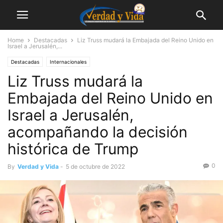
Home
Destacadas
Liz Truss mudará la Embajada del Reino Unido en
Israel a Jerusalén,...
Destacadas
Internacionales
Liz Truss mudará la
Embajada del Reino Unido en
Israel a Jerusalén,
acompañando la decisión
histórica de Trump
0
By
Verdad y Vida
-
5 de octubre de 2022