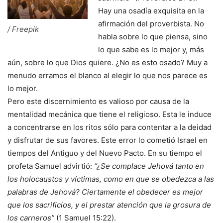
Hay una osadía exquisita en la
afirmación del proverbista. No
/ Freepik
habla sobre lo que piensa, sino
lo que sabe es lo mejor y, más
aún, sobre lo que Dios quiere. ¿No es esto osado? Muy a
menudo erramos el blanco al elegir lo que nos parece es
lo mejor.
Pero este discernimiento es valioso por causa de la
mentalidad mecánica que tiene el religioso. Esta le induce
a concentrarse en los ritos sólo para contentar a la deidad
y disfrutar de sus favores. Este error lo cometió Israel en
tiempos del Antiguo y del Nuevo Pacto. En su tiempo el
profeta Samuel advirtió:
“¿Se complace Jehová tanto en
los holocaustos y víctimas, como en que se obedezca a las
palabras de Jehová? Ciertamente el obedecer es mejor
que los sacrificios, y el prestar atención que la grosura de
los carneros”
(1 Samuel 15:22).