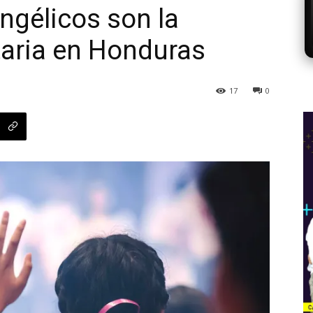
ngélicos son la
taria en Honduras
17
0