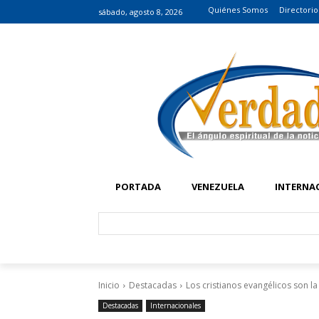
Quiénes Somos
Directorio
sábado, agosto 8, 2026
PORTADA
VENEZUELA
INTERNA
Inicio
Destacadas
Los cristianos evangélicos son l
Destacadas
Internacionales