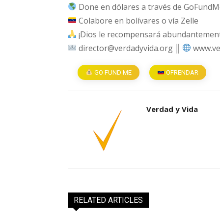
Done en dólares a través de GoFundM
Colabore en bolívares o vía Zelle
¡Dios le recompensará abundantemente
director@verdadyvida.org ║
www.ve
GO FUND ME
OFRENDAR
Verdad y Vida
RELATED ARTICLES