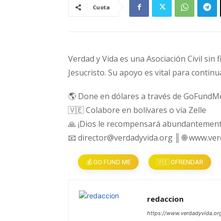
Cuota
Verdad y Vida es una Asociación Civil sin 
Jesucristo. Su apoyo es vital para continu
🌎 Done en dólares a través de GoFundM
🇻🇪 Colabore en bolívares o vía Zelle
🙏 ¡Dios le recompensará abundantement
📧 director@verdadyvida.org ║ 🌐 www.ve
💰 GO FUND ME
🇻🇪 OFRENDAR
redaccion
https://www.verdadyvida.or