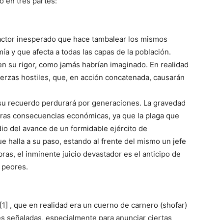
o en tres partes:
factor inesperado que hace tambalear los mismos
ía y que afecta a todas las capas de la población.
ten su rigor, como jamás habrían imaginado. En realidad
fuerzas hostiles, que, en acción concatenada, causarán
 su recuerdo perdurará por generaciones. La gravedad
meras consecuencias económicas, ya que la plaga que
io del avance de un formidable ejército de
e halla a su paso, estando al frente del mismo un jefe
ras, el inminente juicio devastador es el anticipo de
 peores.
[1] , que en realidad era un cuerno de carnero (shofar)
 señaladas, especialmente para anunciar ciertas