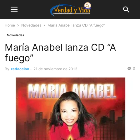
Home
Novedades
María Anabel lanza CD “A fuego”
Novedades
María Anabel lanza CD “A
fuego”
0
By
redaccion
-
21 de noviembre de 2013