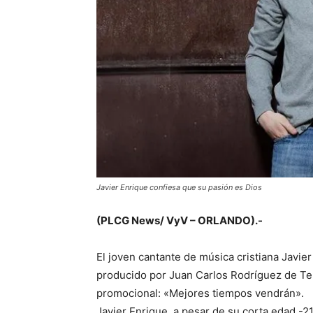
Javier Enrique confiesa que su pasión es Dios
(PLCG News/ VyV – ORLANDO).-
El joven cantante de música cristiana Javi
producido por Juan Carlos Rodríguez de Ter
promocional: «Mejores tiempos vendrán».
Javier Enrique, a pesar de su corta edad -2