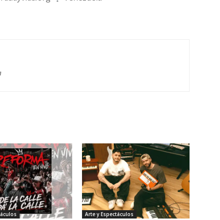
g
táculos
Arte y Espectáculos