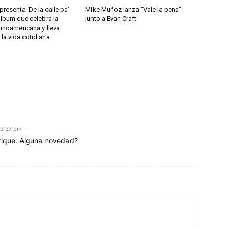
resenta ‘De la calle pa’
Mike Muñoz lanza “Vale la pena”
 álbum que celebra la
junto a Evan Craft
tinoamericana y lleva
la vida cotidiana
 3:37 pm
rique. Alguna novedad?