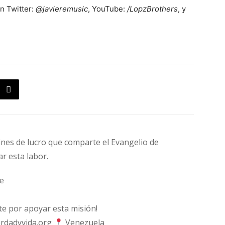
n Twitter:
@javieremusic
, YouTube:
/LopzBrothers
, y
fines de lucro que comparte el Evangelio de
ar esta labor.
e
 por apoyar esta misión!
rdadyvida.org
Venezuela