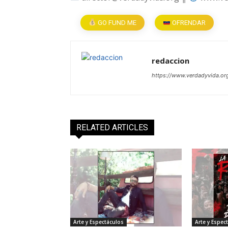
GO FUND ME
OFRENDAR
redaccion
https://www.verdadyvida.or
RELATED ARTICLES
Arte y Espectáculos
Arte y Espec