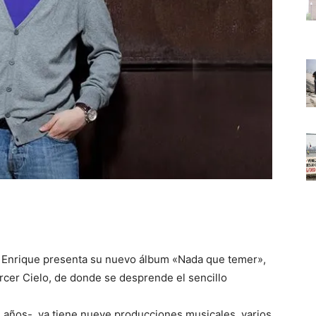
er Enrique presenta su nuevo álbum «Nada que temer»,
cer Cielo, de donde se desprende el sencillo
1 años-, ya tiene nueve producciones musicales, varios