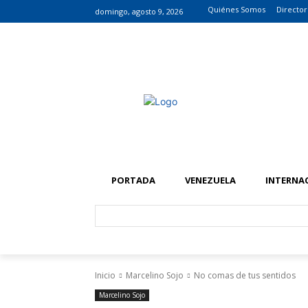
Quiénes Somos
Director
domingo, agosto 9, 2026
PORTADA
VENEZUELA
INTERNA
Inicio
Marcelino Sojo
No comas de tus sentidos
Marcelino Sojo