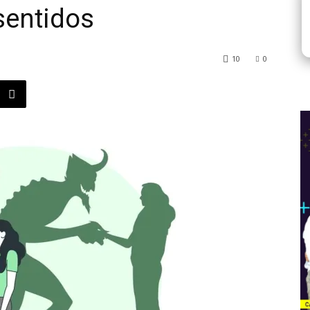
sentidos
10
0