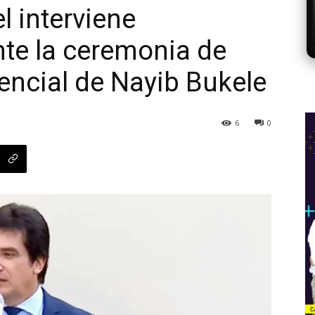
l interviene
te la ceremonia de
dencial de Nayib Bukele
6
0