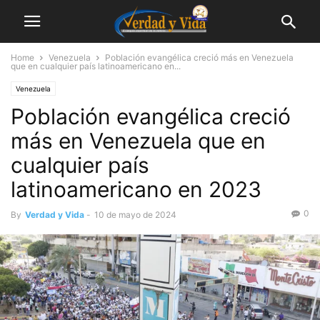
Home
Venezuela
Población evangélica creció más en Venezuela
que en cualquier país latinoamericano en...
Venezuela
Población evangélica creció
más en Venezuela que en
cualquier país
latinoamericano en 2023
0
By
Verdad y Vida
-
10 de mayo de 2024