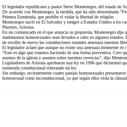
El legislador republicano y pastor Steve Montenegro, del estado de Ar
De acuerdo con Montenegro, la medida, que ha sido denominada “First 
Primera Enmienda, que prohíbe el violar la libertad de religión.
Montenegro nació en El Salvador y emigró a Estados Unidos a los cuat
Phoenix, Arizona.
En un comunicado en el que anuncia su propuesta, Montenegro dijo q
matrimonios homosexuales sean llevados a cabo en algunos estados. La
de escribir de nuevo las constituciones estatales amenaza nuestras li
El legislador aclaró que aunque no existe una amenaza inminente en cont
“Esto es algo que estamos haciendo de una forma preventiva. Creo que
asuntos de la iglesia y asuntos sobre nuestras creencias”, dijo Monte
Legisladores de Arizona aprobaron una ley en 1996 que dictaminó que 
enmienda constitucional reiterando tal ley.
Sin embargo, recientemente cuatro parejas homosexuales presentaron u
homosexual como inconstitucional, ya que según ellos viola la cláusul
Cuota