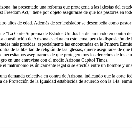
izona, ha presentado una reforma que protegería a las iglesias del esta
Freedom Act,” tiene por objeto asegurarse de que los pastores en todo 
ro años de edad. Además de ser legislador se desempeña como pastor as
ue “La Corte Suprema de Estados Unidos ha dictaminado en contra del 
 constitución de Arizona es clara en este tema, pero la disposición de 
bertades más precidas, especialmente las encontradas en la Primera Enmi
ra de la libertad de religión de las iglesias, quiere asegurarse de que t
 necesitamos asegurarnos de que protegeremos los derechos de los ciud
negro en una entrevista con el medio Arizona Capitol Times.
el matrimonio es únicamente legal si se efectúa entre un hombre y una
na demanda colectiva en contra de Arizona, indicando que la corte fed
a de Protección de la Igualdad establecida de acuerdo con la 14a. enmi