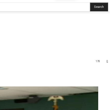
Search
178
0