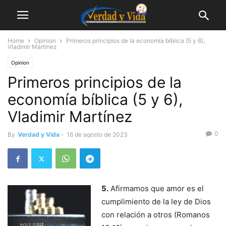
Home
Opinion
Primeros principios de la economía bíblica (5 y 6),
Vladimir Martínez
Opinion
Primeros principios de la
economía bíblica (5 y 6),
Vladimir Martínez
0
By
Verdad y Vida
-
16 de agosto de 2023
5.
Afirmamos que amor es el
cumplimiento de la ley de Dios
con relación a otros (Romanos