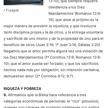
13:10); que siempre requiere
obediencia a los Diez
/ Freepik
Mandamientos (Romanos 13:8-
10); que amar al prójimo es la
mejor manera de prevenir la injusticia; y que involucra
tanto disciplina propia y la de otros, y la entrega voluntaria
y sacrificial de uno mismo y de la propiedad de uno para el
beneficio de otros (Juan 3:16; 1ª Juan 3:16; Gálatas 2:20).
Negamos que el amor permita alguna vez una violación de
los Diez Mandamientos (1ª Corintios 13:6; Romanos 13:8-
10); que el amor pueda ser forzado; y que los sacrificios
hechos nada más por obligación, sin intención caritativa,
demuestren amor (2ª Corintios 8:12; 9:7).
RIQUEZA Y POBREZA
6.
Afirmamos que la Biblia hace referencia a tres
categorías económicas de personas: el “rico” (
plousios
),
quienes son capaces de sostener totalmente sus estilos