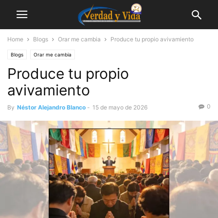
Home
Blogs
Orar me cambia
Produce tu propio avivamiento
Blogs
Orar me cambia
Produce tu propio
avivamiento
0
By
Néstor Alejandro Blanco
-
15 de mayo de 2026