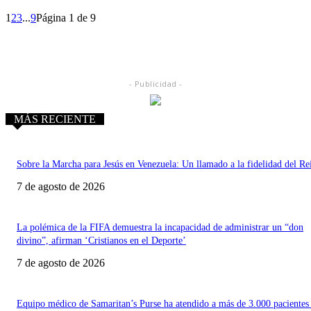
1
2
3
...
9
Página 1 de 9
- Publicidad -
MÁS RECIENTE
Sobre la Marcha para Jesús en Venezuela: Un llamado a la fidelidad del Re
7 de agosto de 2026
La polémica de la FIFA demuestra la incapacidad de administrar un “don
divino”, afirman ‘Cristianos en el Deporte’
7 de agosto de 2026
Equipo médico de Samaritan’s Purse ha atendido a más de 3.000 pacientes