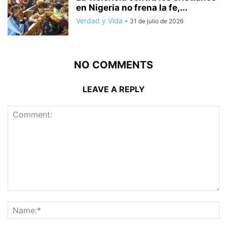
en Nigeria no frena la fe,...
Verdad y Vida
-
31 de julio de 2026
NO COMMENTS
LEAVE A REPLY