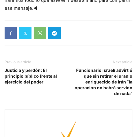
haremos todo lo que esté en nuestra mano para compartir
ese mensaje.◄
Previous article
Next article
Justicia y perdón: El
Funcionario israelí advirtió
principio bíblico frente al
que sin retirar el uranio
ejercicio del poder
enriquecido de Irán “la
operación no habrá servido
de nada”