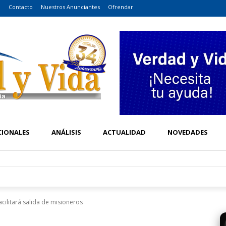
o
Contacto
Nuestros Anunciantes
Ofrendar
CIONALES
ANÁLISIS
ACTUALIDAD
NOVEDADES
cilitará salida de misioneros