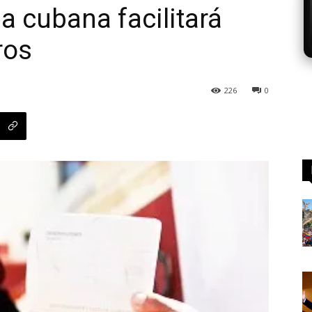
a cubana facilitará
ros
226
0