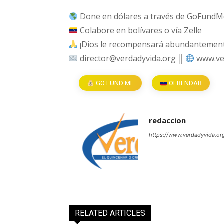
Done en dólares a través de GoFundM
Colabore en bolívares o vía Zelle
¡Dios le recompensará abundantemente
director@verdadyvida.org ║
www.ve
GO FUND ME
OFRENDAR
redaccion
https://www.verdadyvida.or
RELATED ARTICLES