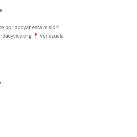
e
 por apoyar esta misión!
rdadyvida.org
Venezuela
g