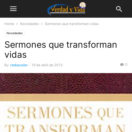
Home
Novedades
Sermones que transforman vidas
Novedades
Sermones que transforman
vidas
0
By
redaccion
-
19 de abril de 2013