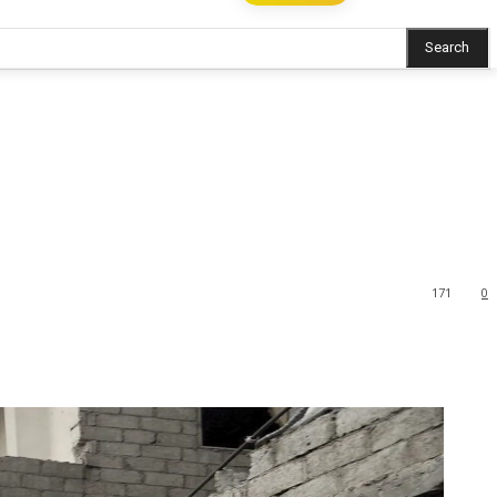
Search
171
0