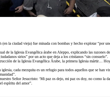
deh (en la ciudad vieja) fue minada con bombas y hecho explotar “por u
ritual de la Iglesia Evangélica árabe en Aleppo, explicando las razones d
iudadanos sirios” por un acto que deja a los cristianos “sin consuelo”.
cción de la Iglesia Evangélica Árabe, la primera Iglesia mártir… Hoy e
a iglesia, cada mezquita es un refugio para todos aquellos que se han v
humanidad”.
 nuestro Señor Jesucristo: ‘Mi paz os dejo, mi paz os doy, no como la 
el espíritu del amor”.