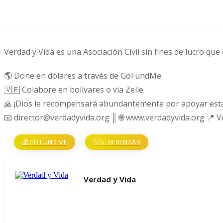
Verdad y Vida es una Asociación Civil sin fines de lucro que
🌎 Done en dólares a través de GoFundMe
🇻🇪 Colabore en bolívares o vía Zelle
🙏 ¡Dios le recompensará abundantemente por apoyar esta
📧 director@verdadyvida.org ║ 🌐 www.verdadyvida.org 📍 
💰 GO FUND ME
🇻🇪 OFRENDAR
Verdad y Vida