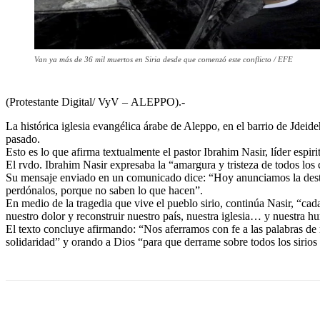
Van ya más de 36 mil muertos en Siria desde que comenzó este conflicto / EFE
(Protestante Digital/ VyV – ALEPPO).-
La histórica iglesia evangélica árabe de Aleppo, en el barrio de Jdei
pasado.
Esto es lo que afirma textualmente el pastor Ibrahim Nasir, líder espi
El rvdo. Ibrahim Nasir expresaba la “amargura y tristeza de todos los c
Su mensaje enviado en un comunicado dice: “Hoy anunciamos la destru
perdónalos, porque no saben lo que hacen”.
En medio de la tragedia que vive el pueblo sirio, continúa Nasir, “cad
nuestro dolor y reconstruir nuestro país, nuestra iglesia… y nuestra 
El texto concluye afirmando: “Nos aferramos con fe a las palabras de
solidaridad” y orando a Dios “para que derrame sobre todos los sirios 
Cuota