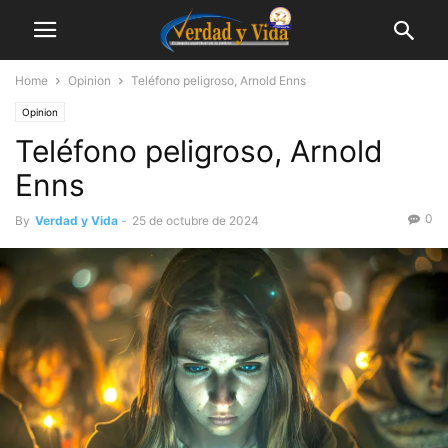
Home
Opinion
Teléfono peligroso, Arnold Enns
Opinion
Teléfono peligroso, Arnold
Enns
0
By
Verdad y Vida
-
25 de octubre de 2024