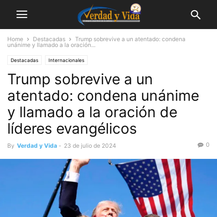
Home
Destacadas
Trump sobrevive a un atentado: condena
unánime y llamado a la oración...
Destacadas
Internacionales
Trump sobrevive a un
atentado: condena unánime
y llamado a la oración de
líderes evangélicos
0
By
Verdad y Vida
-
23 de julio de 2024