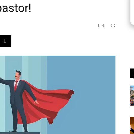
pastor!
4
0