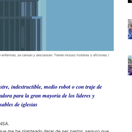
 enferman, se cansan y descansan. Tienen incluso hobbies o aficiones /
stre, indestructible, medio robot o con traje de
dora para la gran mayoría de los líderes y
sables de iglesias
NSA.
s que me he planteado dejar de ser pastor, seguro que