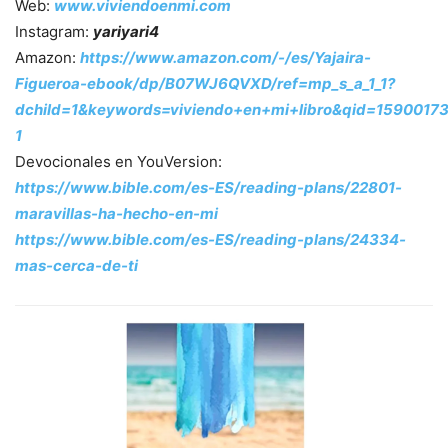
Web:
www.viviendoenmi.com
Instagram:
yariyari4
Amazon:
https://www.amazon.com/-/es/Yajaira-
Figueroa-ebook/dp/B07WJ6QVXD/ref=mp_s_a_1_1?
dchild=1&keywords=viviendo+en+mi+libro&qid=1590017
1
Devocionales en YouVersion:
https://www.bible.com/es-ES/reading-plans/22801-
maravillas-ha-hecho-en-mi
https://www.bible.com/es-ES/reading-plans/24334-
mas-cerca-de-ti