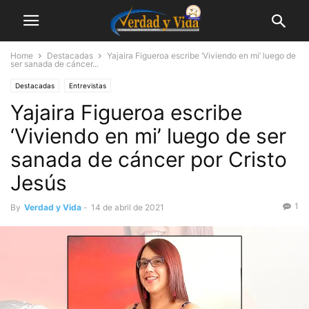
Home
Destacadas
Yajaira Figueroa escribe ‘Viviendo en mi’ luego de
ser sanada de cáncer...
Destacadas
Entrevistas
Yajaira Figueroa escribe
‘Viviendo en mi’ luego de ser
sanada de cáncer por Cristo
Jesús
1
By
Verdad y Vida
-
14 de abril de 2021