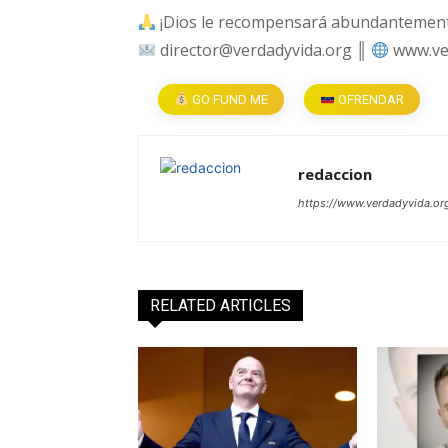
¡Dios le recompensará abundantemente
director@verdadyvida.org ║
www.ve
GO FUND ME
OFRENDAR
redaccion
https://www.verdadyvida.or
RELATED ARTICLES