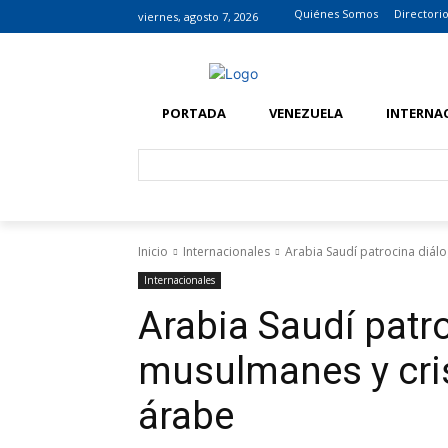
Quiénes Somos
Directori
viernes, agosto 7, 2026
PORTADA
VENEZUELA
INTERNA
Inicio
Internacionales
Arabia Saudí patrocina diál
Internacionales
Arabia Saudí patr
musulmanes y cri
árabe