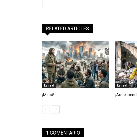
RELATED ARTICLES
Es real
Es real
¡Mirad!
¡Aquel bendi
1 COMENTARIO