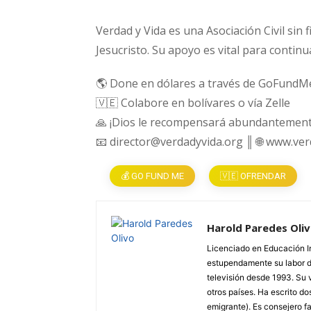
Verdad y Vida es una Asociación Civil sin 
Jesucristo. Su apoyo es vital para continu
🌎 Done en dólares a través de GoFundM
🇻🇪 Colabore en bolívares o vía Zelle
🙏 ¡Dios le recompensará abundantement
📧 director@verdadyvida.org ║ 🌐 www.ve
💰 GO FUND ME
🇻🇪 OFRENDAR
Harold Paredes Oli
Licenciado en Educación In
estupendamente su labor do
televisión desde 1993. Su 
otros países. Ha escrito dos
emigrante). Es consejero fa