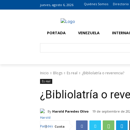
Quiénes Somos
Directorio
jueves, agosto 6, 2026
PORTADA
VENEZUELA
INTERNA
Inicio
Blogs
Es real
¿Bibliolatría o reverencia?
Es real
¿Bibliolatría o rev
By
Harold Paredes Olivo
19 de septiembre de 20
Cuota