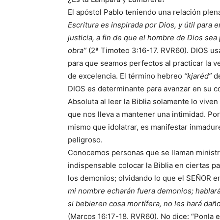
El apóstol Pablo teniendo una relación ple
Escritura es inspirada por Dios, y útil para e
justicia, a fin de que el hombre de Dios se
obra”
(2ª Timoteo 3:16-17. RVR60). DIOS us
para que seamos perfectos al practicar la v
de excelencia. El término hebreo
“kjaréd”
de
DIOS es determinante para avanzar en su co
Absoluta al leer la Biblia solamente lo viv
que nos lleva a mantener una intimidad. Por
mismo que idolatrar, es manifestar inmadure
peligroso.
Conocemos personas que se llaman ministro
indispensable colocar la Biblia en ciertas 
los demonios; olvidando lo que el SEÑOR 
mi nombre echarán fuera demonios; hablará
si bebieren cosa mortífera, no les hará da
(Marcos 16:17-18. RVR60). No dice: “Ponla e