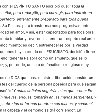
na con el ESPÍRITU SANTO escribió que:
“Toda la
nseñar, para redargüir, para corregir, para instruir en
a perfecto, enteramente preparado para toda buena
a Su Palabra para transformarnos progresivamente,
erdad en amor, y así, estar capacitados para toda obra
nota temblar y reverencia, tener un respeto real ante
nocimiento; es decir, estremecerse por la Verdad
en quienes hayan creído en JESUCRISTO, decisión firme
 ello, tener la Palabra como un amuleto, que es lo
z; y, por ende, un acto de fanatismo religioso muy
s de DIOS que, para ministrar liberación consideran
partes del cuerpo de la persona poseída para que salgan
enseñó:
“Y estas señales seguirán a los que creen: En
n nuevas lenguas; tomarán en las manos serpientes, y
ño; sobre los enfermos pondrán sus manos, y sanarán”
n la cabeza y el demonio saldrá corriendo”. En