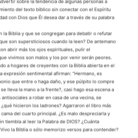
 “advertir sobre la tendencia de algunas personas a
miento del texto bíblico sin conectar con el Espíritu
idad con Dios que Él desea dar a través de su palabra
 la Biblia y que se congregan para debatir o refutar
 que son supersticiosos cuando la leen? De antemano
on abrir más los ojos espirituales, pulir el
que vivimos son malos y los por venir serán peores.
do a hogares de creyentes con la Biblia abierta en el
una expresión sentimental afirman: “Hermano, es
monio que entre o haga daño, y ese púlpito lo compre
 se lleva la mano a la frente?, casi hago esa escena a
antisociales a robar en casa de una vecina, se
, ¿qué hicieron los ladrones? Agarraron el libro más
 cama del cuarto principal. ¿Es malo despreciarla y
én tiembla al leer la Palabra de DIOS? ¿Cuánta
¿Vivo la Biblia o sólo memorizo versos para contender?