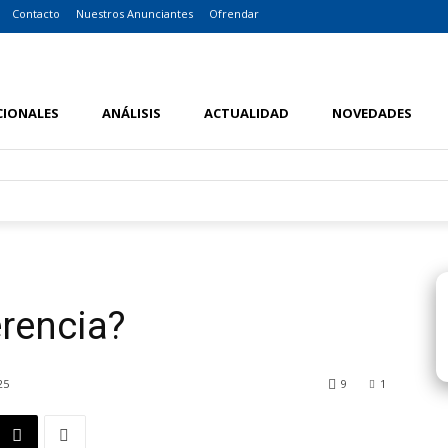
Contacto
Nuestros Anunciantes
Ofrendar
CIONALES
ANÁLISIS
ACTUALIDAD
NOVEDADES
erencia?
25
9
1