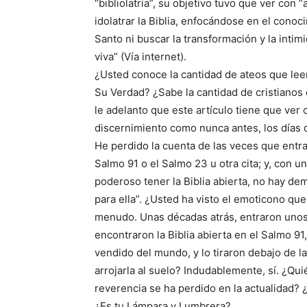
“bibliolatría”, su objetivo tuvo que ver con
idolatrar la Biblia, enfocándose en el conoci
Santo ni buscar la transformación y la intim
viva” (Vía internet).
¿Usted conoce la cantidad de ateos que leen
Su Verdad? ¿Sabe la cantidad de cristianos
le adelanto que este artículo tiene que ver c
discernimiento como nunca antes, los días 
He perdido la cuenta de las veces que entra
Salmo 91 o el Salmo 23 u otra cita; y, con 
poderoso tener la Biblia abierta, no hay de
para ella”. ¿Usted ha visto el emoticono que
menudo. Unas décadas atrás, entraron unos 
encontraron la Biblia abierta en el Salmo 91
vendido del mundo, y lo tiraron debajo de la
arrojarla al suelo? Indudablemente, sí. ¿Qui
reverencia se ha perdido en la actualidad? 
¿Es tu Lámpara y Lumbrera?