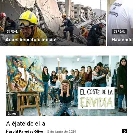
ES REAL
ES REAL
¡Aquel bendito silencio!
Haciendo
Es real
Aléjate de ella
Harold Paredes Olivo
-
5 de junio de 2026
0