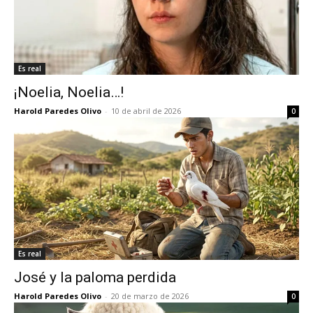
Es real
¡Noelia, Noelia…!
Harold Paredes Olivo
-
10 de abril de 2026
0
Es real
José y la paloma perdida
Harold Paredes Olivo
-
20 de marzo de 2026
0