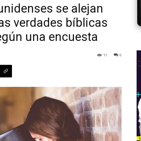
unidenses se alejan
as verdades bíblicas
egún una encuesta
11
0