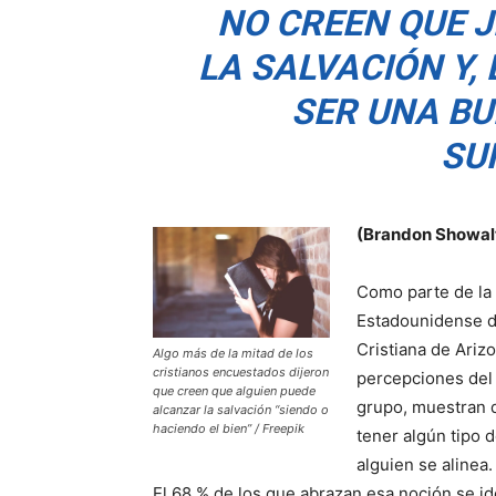
NO CREEN QUE J
LA SALVACIÓN Y,
SER UNA B
SU
(Brandon Showalt
Como parte de la 
Estadounidense de
Cristiana de Arizo
Algo más de la mitad de los
cristianos encuestados dijeron
percepciones del 
que creen que alguien puede
grupo, muestran 
alcanzar la salvación “siendo o
haciendo el bien” / Freepik
tener algún tipo d
alguien se alinea.
El 68 % de los que abrazan esa noción se ide