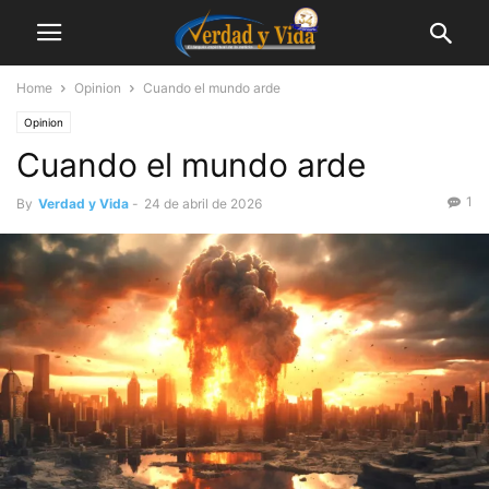
Home
Opinion
Cuando el mundo arde
Opinion
Cuando el mundo arde
1
By
Verdad y Vida
-
24 de abril de 2026