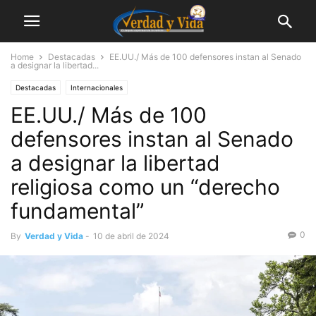
Home
Destacadas
EE.UU./ Más de 100 defensores instan al Senado
a designar la libertad...
Destacadas
Internacionales
EE.UU./ Más de 100
defensores instan al Senado
a designar la libertad
religiosa como un “derecho
fundamental”
0
By
Verdad y Vida
-
10 de abril de 2024