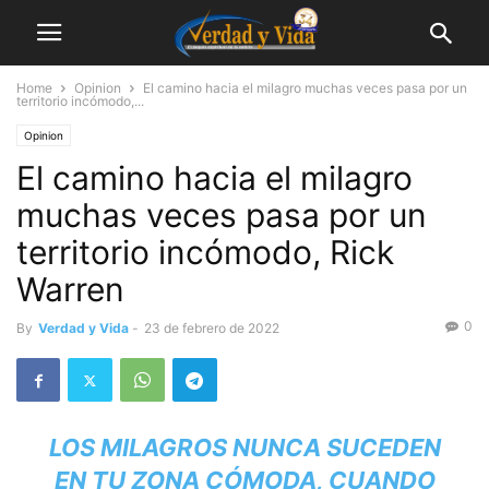
Home
Opinion
El camino hacia el milagro muchas veces pasa por un
territorio incómodo,...
Opinion
El camino hacia el milagro
muchas veces pasa por un
territorio incómodo, Rick
Warren
0
By
Verdad y Vida
-
23 de febrero de 2022
LOS MILAGROS NUNCA SUCEDEN
EN TU ZONA CÓMODA, CUANDO