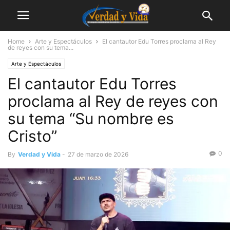
Home
Arte y Espectáculos
El cantautor Edu Torres proclama al Rey
de reyes con su tema...
Arte y Espectáculos
El cantautor Edu Torres
proclama al Rey de reyes con
su tema “Su nombre es
Cristo”
0
By
Verdad y Vida
-
27 de marzo de 2026