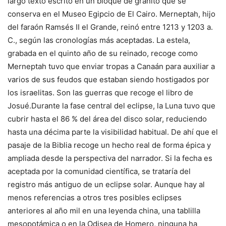
largo texto escrito en un bloque de granito que se
conserva en el Museo Egipcio de El Cairo. Merneptah, hijo
del faraón Ramsés II el Grande, reinó entre 1213 y 1203 a.
C., según las cronologías más aceptadas. La estela,
grabada en el quinto año de su reinado, recoge como
Merneptah tuvo que enviar tropas a Canaán para auxiliar a
varios de sus feudos que estaban siendo hostigados por
los israelitas. Son las guerras que recoge el libro de
Josué.Durante la fase central del eclipse, la Luna tuvo que
cubrir hasta el 86 % del área del disco solar, reduciendo
hasta una décima parte la visibilidad habitual. De ahí que el
pasaje de la Biblia recoge un hecho real de forma épica y
ampliada desde la perspectiva del narrador. Si la fecha es
aceptada por la comunidad científica, se trataría del
registro más antiguo de un eclipse solar. Aunque hay al
menos referencias a otros tres posibles eclipses
anteriores al año mil en una leyenda china, una tablilla
mesopotámica o en la Odisea de Homero, ninguna ha