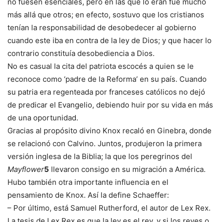
no fuesen esenciales, pero en las que lo eran fue mucho
más allá que otros; en efecto, sostuvo que los cristianos
tenían la responsabilidad de desobedecer al gobierno
cuando este iba en contra de la ley de Dios; y que hacer lo
contrario constituía desobediencia a Dios.
No es casual la cita del patriota escocés a quien se le
reconoce como ‘padre de la Reforma’ en su país. Cuando
su patria era regenteada por franceses católicos no dejó
de predicar el Evangelio, debiendo huir por su vida en más
de una oportunidad.
Gracias al propósito divino Knox recaló en Ginebra, donde
se relacionó con Calvino. Juntos, produjeron la primera
versión inglesa de la Biblia; la que los peregrinos del
Mayflower
5
llevaron consigo en su migración a América.
Hubo también otra importante influencia en el
pensamiento de Knox. Así la define Schaeffer:
– Por último, está Samuel Rutherford, el autor de Lex Rex.
La tesis de Lex Rex es que la ley es el rey, y si los reyes o