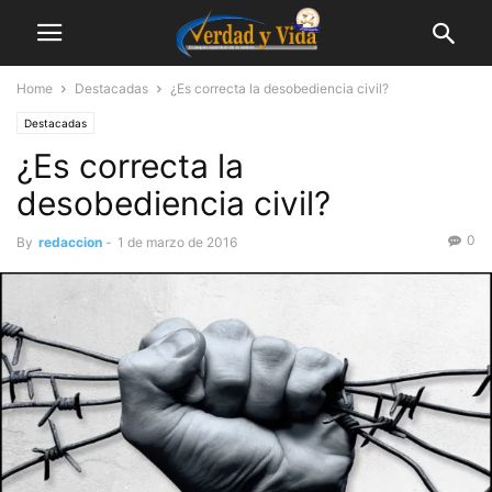
Home
Destacadas
¿Es correcta la desobediencia civil?
Destacadas
¿Es correcta la
desobediencia civil?
0
By
redaccion
-
1 de marzo de 2016