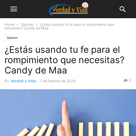
Home
Opinion
¿Estás usando tu fe para el rompimiento que
necesitas? Candy de Maa
Opinion
¿Estás usando tu fe para el
rompimiento que necesitas?
Candy de Maa
0
By
Verdad y Vida
-
7 de febrero de 2024