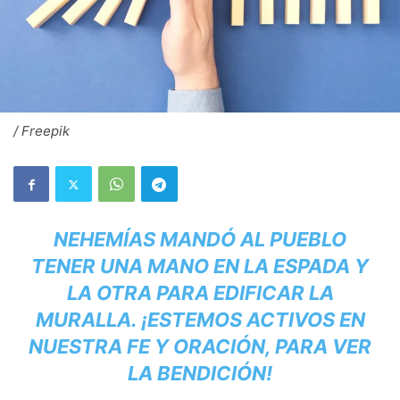
/ Freepik
NEHEMÍAS MANDÓ AL PUEBLO
TENER UNA MANO EN LA ESPADA Y
LA OTRA PARA EDIFICAR LA
MURALLA. ¡ESTEMOS ACTIVOS EN
NUESTRA FE Y ORACIÓN, PARA VER
LA BENDICIÓN!