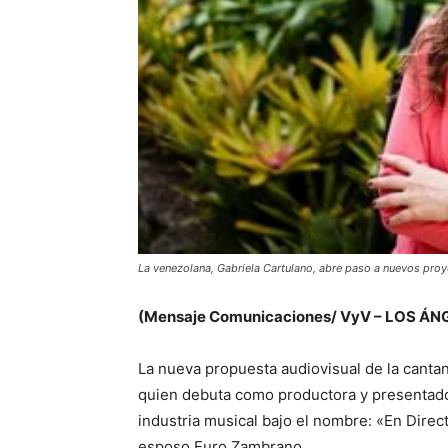
La venezolana, Gabriela Cartulano, abre paso a nuevos pro
(Mensaje Comunicaciones/ VyV – LOS ÁN
La nueva propuesta audiovisual de la canta
quien debuta como productora y presentador
industria musical bajo el nombre: «En Direc
esposo Euro Zambrano.