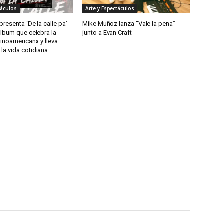
táculos
Arte y Espectáculos
resenta ‘De la calle pa’
Mike Muñoz lanza “Vale la pena”
 álbum que celebra la
junto a Evan Craft
tinoamericana y lleva
la vida cotidiana