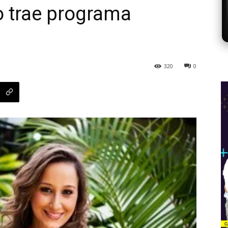
o trae programa
320
0