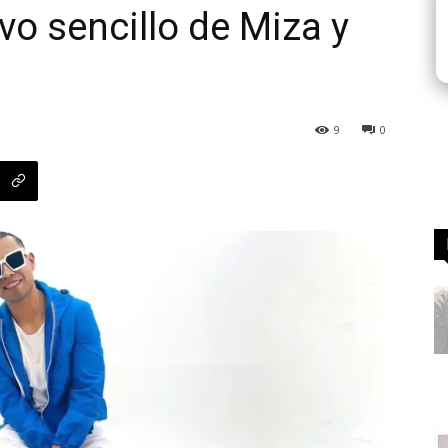
evo sencillo de Miza y
9
0