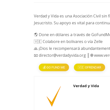
Verdad y Vida es una Asociación Civil sin 
Jesucristo. Su apoyo es vital para continu
🌎 Done en dólares a través de GoFundM
🇻🇪 Colabore en bolívares o vía Zelle
🙏 ¡Dios le recompensará abundantement
📧 director@verdadyvida.org ║ 🌐 www.ve
💰 GO FUND ME
🇻🇪 OFRENDAR
Verdad y Vida