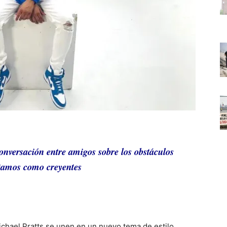
onversación entre amigos sobre los obstáculos
tamos como creyentes
ichael Pratts se unen en un nuevo tema de estilo