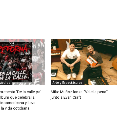
táculos
Arte y Espectáculos
resenta ‘De la calle pa’
Mike Muñoz lanza “Vale la pena”
 álbum que celebra la
junto a Evan Craft
tinoamericana y lleva
la vida cotidiana