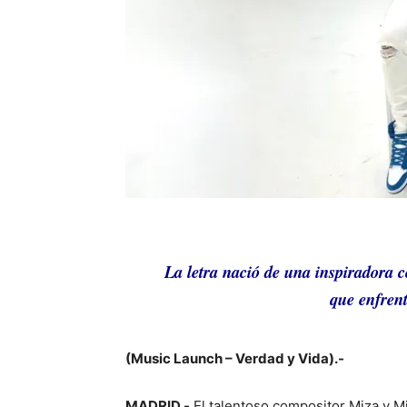
La letra nació de una inspiradora c
que enfren
(Music Launch – Verdad y Vida).-
MADRID.-
El talentoso compositor Miza y M