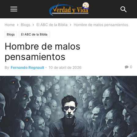
Home
Blogs
El ABC de la Biblia
Hombre de malos pensamientos
Blogs
El ABC de la Biblia
Hombre de malos
pensamientos
0
By
Fernando Regnault
-
10 de abril de 2026