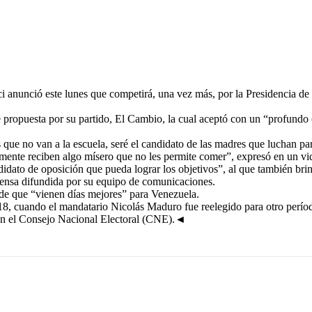
i anunció este lunes que competirá, una vez más, por la Presidencia de 
ue propuesta por su partido, El Cambio, la cual aceptó con un “profundo
 que no van a la escuela, seré el candidato de las madres que luchan par
amente reciben algo mísero que no les permite comer”, expresó en un v
dato de oposición que pueda lograr los objetivos”, al que también brind
 prensa difundida por su equipo de comunicaciones.
” de que “vienen días mejores” para Venezuela.
18, cuando el mandatario Nicolás Maduro fue reelegido para otro período
 con el Consejo Nacional Electoral (CNE).◄