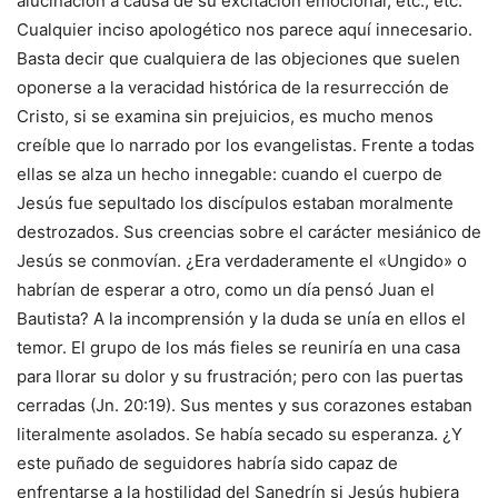
alucinación a causa de su excitación emocional, etc., etc.
Cualquier inciso apologético nos parece aquí innecesario.
Basta decir que cualquiera de las objeciones que suelen
oponerse a la veracidad histórica de la resurrección de
Cristo, si se examina sin prejuicios, es mucho menos
creíble que lo narrado por los evangelistas. Frente a todas
ellas se alza un hecho innegable: cuando el cuerpo de
Jesús fue sepultado los discípulos estaban moralmente
destrozados. Sus creencias sobre el carácter mesiánico de
Jesús se conmovían. ¿Era verdaderamente el «Ungido» o
habrían de esperar a otro, como un día pensó Juan el
Bautista? A la incomprensión y la duda se unía en ellos el
temor. El grupo de los más fieles se reuniría en una casa
para llorar su dolor y su frustración; pero con las puertas
cerradas (Jn. 20:19). Sus mentes y sus corazones estaban
literalmente asolados. Se había secado su esperanza. ¿Y
este puñado de seguidores habría sido capaz de
enfrentarse a la hostilidad del Sanedrín si Jesús hubiera