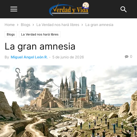
Home
Blogs
La Verdad nos hará libres
La gran amnesia
Blogs
La Verdad nos hará libres
La gran amnesia
0
By
Miguel Angel León R.
-
5 de junio de 2026