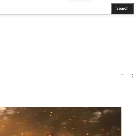
Search
11
0