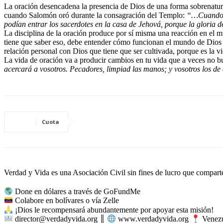
La oración desencadena la presencia de Dios de una forma sobrenatural
cuando Salomón oró durante la consagración del Templo:
“…Cuando Sa
podían entrar los sacerdotes en la casa de Jehová, porque la gloria 
La disciplina de la oración produce por sí misma una reacción en el mu
tiene que saber eso, debe entender cómo funcionan el mundo de Dios y
relación personal con Dios que tiene que ser cultivada, porque es la 
La vida de oración va a producir cambios en tu vida que a veces no bu
acercará a vosotros. Pecadores, limpiad las manos; y vosotros los de
Cuota
Verdad y Vida es una Asociación Civil sin fines de lucro que comparte 
Done en dólares a través de GoFundMe
Colabore en bolívares o vía Zelle
¡Dios le recompensará abundantemente por apoyar esta misión!
director@verdadyvida.org ║
www.verdadyvida.org
Venezu