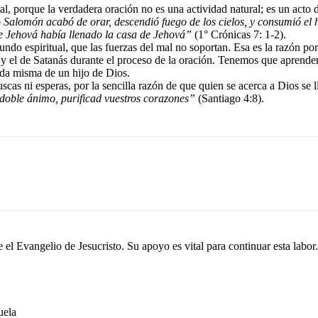
, porque la verdadera oración no es una actividad natural; es un acto 
lomón acabó de orar, descendió fuego de los cielos, y consumió el hol
de Jehová había llenado la casa de Jehová”
(1° Crónicas 7: 1-2).
ndo espiritual, que las fuerzas del mal no soportan. Esa es la razón por
 el de Satanás durante el proceso de la oración. Tenemos que aprender 
vida misma de un hijo de Dios.
scas ni esperas, por la sencilla razón de que quien se acerca a Dios se
 doble ánimo, purificad vuestros corazones”
(Santiago 4:8).
el Evangelio de Jesucristo. Su apoyo es vital para continuar esta labor.
ela