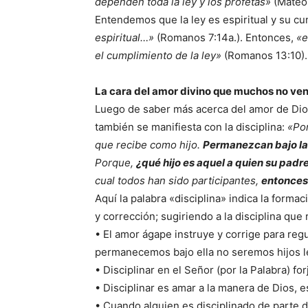
dependen toda la ley y los profetas»
(Mateo
Entendemos que la ley es espiritual y su c
espiritual…»
(Romanos 7:14a.). Entonces,
«e
el cumplimiento de la ley»
(Romanos 13:10).
La cara del amor divino que muchos no ve
Luego de saber más acerca del amor de Dios
también se manifiesta con la disciplina:
«Po
que recibe como hijo.
Permanezcan bajo la 
Porque,
¿qué hijo es aquel a quien su padre
cual todos han sido participantes,
entonces 
Aquí la palabra «disciplina» indica la formac
y corrección; sugiriendo a la disciplina que 
• El amor ágape instruye y corrige para regu
permanecemos bajo ella no seremos hijos l
• Disciplinar en el Señor (por la Palabra) fo
• Disciplinar es amar a la manera de Dios, 
• Cuando alguien es disciplinado de parte 