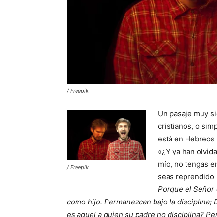
/ Freepik
Un pasaje muy si
cristianos, o sim
está en Hebreos 
«¿Y ya han olvida
mío, no tengas e
/ Freepik
seas reprendido p
Porque el Señor d
como hijo. Permanezcan bajo la disciplina; D
es aquel a quien su padre no disciplina? Pero