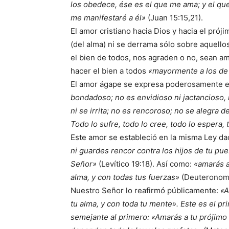
los obedece, ése es el que me ama; y el qu
me manifestaré a él»
(Juan 15:15,21).
El amor cristiano hacia Dios y hacia el pró
(del alma) ni se derrama sólo sobre aquell
el bien de todos, nos agraden o no, sean a
hacer el bien a todos
«mayormente a los de l
El amor ágape se expresa poderosamente en
bondadoso; no es envidioso ni jactancioso,
ni se irrita; no es rencoroso; no se alegra de
Todo lo sufre, todo lo cree, todo lo espera, 
Este amor se estableció en la misma Ley d
ni guardes rencor contra los hijos de tu pu
Señor»
(Levítico 19:18). Así como:
«amarás a
alma, y con todas tus fuerzas»
(Deuteronomi
Nuestro Señor lo reafirmó públicamente:
«A
tu alma, y con toda tu mente». Este es el 
semejante al primero: «Amarás a tu prójim