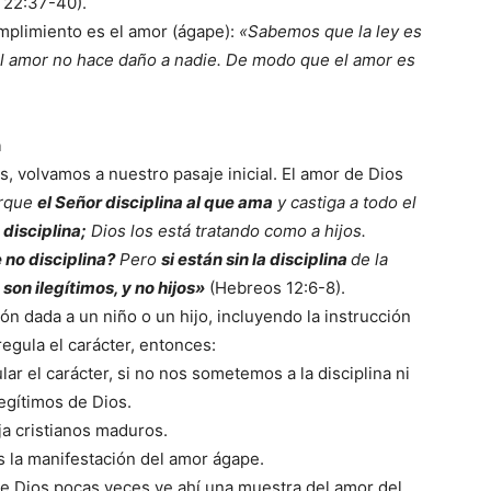
 22:37-40).
umplimiento es el amor (ágape):
«Sabemos que la ley es
l amor no hace daño a nadie. De modo que el amor es
n
, volvamos a nuestro pasaje inicial. El amor de Dios
rque
el Señor disciplina al que ama
y castiga a todo el
disciplina;
Dios los está tratando como a hijos.
 no disciplina?
Pero
si están sin la disciplina
de la
son ilegítimos, y no hijos»
(Hebreos 12:6-8).
ión dada a un niño o un hijo, incluyendo la instrucción
regula el carácter, entonces:
lar el carácter, si no nos sometemos a la disciplina ni
egítimos de Dios.
rja cristianos maduros.
es la manifestación del amor ágape.
de Dios pocas veces ve ahí una muestra del amor del