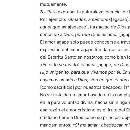
mutuamente.
3.-
Para expresar la naturaleza esencial de 
Por ejemplo:
«Amados, amémonos
[agapao]
aquel que ama
[agapao],
ha nacido de Dios y
conocido a Dios, porque Dios es amor
[ágap
El amor ágape sólo puede conocerse a travé
expresión del amor ágape fue darnos a Jesú
del Espíritu Santo en nosotros; como bien lo
«En esto se mostró el amor
[ágape]
de Dios
Hijo unigénito, para que vivamos por él. En
hayamos amado a Dios, sino en que él nos a
[como sacrificio]
por nuestros pecados»
(1ª
No se trata de un amor basado en la complac
en la pura voluntad divina, hecha sin ning
esa razón el amor cristiano es el fruto del E
cristiano tiene a Dios como su principal obj
mandamientos;
«Si me aman, obedezcan mi