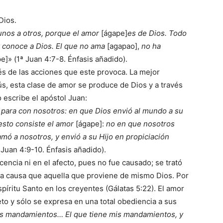
Dios.
unos a otros, porque el amor
[ágape]
es de Dios. Todo
 conoce a Dios. El que no ama
[agapao],
no ha
e]» (1ª Juan 4:7-8. Énfasis añadido).
s de las acciones que este provoca. La mejor
s, esta clase de amor se produce de Dios y a través
 escribe el apóstol Juan:
 para con nosotros: en que Dios envió al mundo a su
 esto consiste el amor
[ágape]:
no en que nosotros
mó a nosotros, y envió a su Hijo en propiciación
 Juan 4:9-10. Énfasis añadido).
encia ni en el afecto, pues no fue causado; se trató
una causa que aquella que proviene de mismo Dios. Por
spíritu Santo en los creyentes (Gálatas 5:22). El amor
eto y sólo se expresa en una total obediencia a sus
s mandamientos… El que tiene mis mandamientos, y