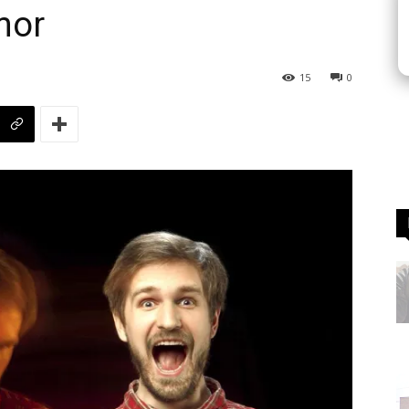
mor
15
0