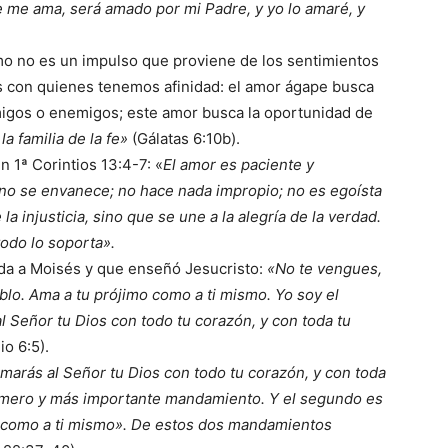
e me ama, será amado por mi Padre, y yo lo amaré, y
jimo no es un impulso que proviene de los sentimientos
os con quienes tenemos afinidad: el amor ágape busca
migos o enemigos; este amor busca la oportunidad de
a familia de la fe»
(Gálatas 6:10b).
 1ª Corintios 13:4-7: «
El amor es paciente y
 no se envanece; no hace nada impropio; no es egoísta
 la injusticia, sino que se une a la alegría de la verdad.
todo lo soporta».
ada a Moisés y que enseñó Jesucristo:
«No te vengues,
eblo. Ama a tu prójimo como a ti mismo. Yo soy el
l Señor tu Dios con todo tu corazón, y con toda tu
o 6:5).
marás al Señor tu Dios con todo tu corazón, y con toda
primero y más importante mandamiento. Y el segundo es
o como a ti mismo». De estos dos mandamientos