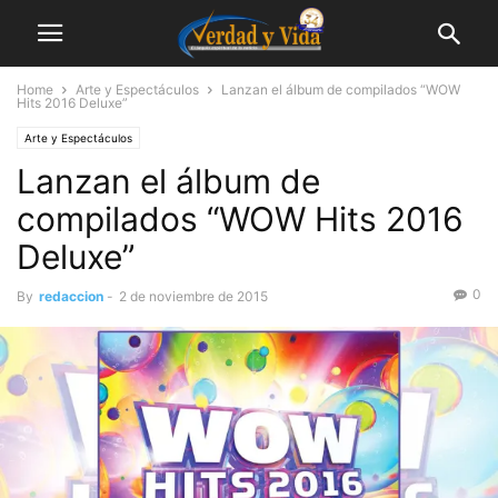
Home
Arte y Espectáculos
Lanzan el álbum de compilados “WOW
Hits 2016 Deluxe”
Arte y Espectáculos
Lanzan el álbum de
compilados “WOW Hits 2016
Deluxe”
0
By
redaccion
-
2 de noviembre de 2015