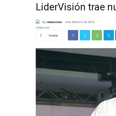
LiderVisión trae n
By
redaccion
4 de febrero de 2014
Cuota