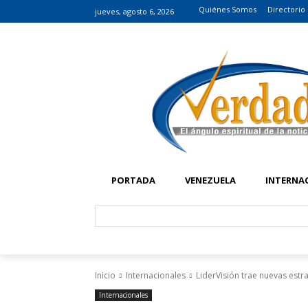
Quiénes Somos
Directorio
jueves, agosto 6, 2026
PORTADA
VENEZUELA
INTERNA
Inicio
Internacionales
LiderVisión trae nuevas estr
Internacionales