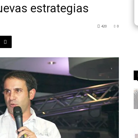
uevas estrategias
420
0