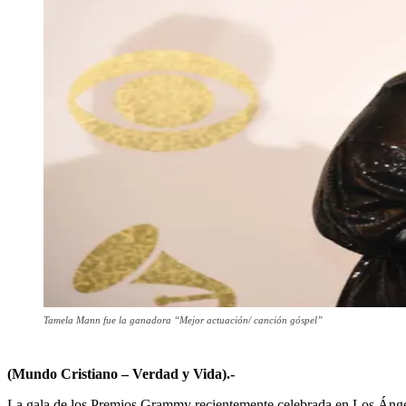
Tamela Mann fue la ganadora “Mejor actuación/ canción góspel”
(Mundo Cristiano – Verdad y Vida).-
La gala de los Premios Grammy recientemente celebrada en Los Ángele