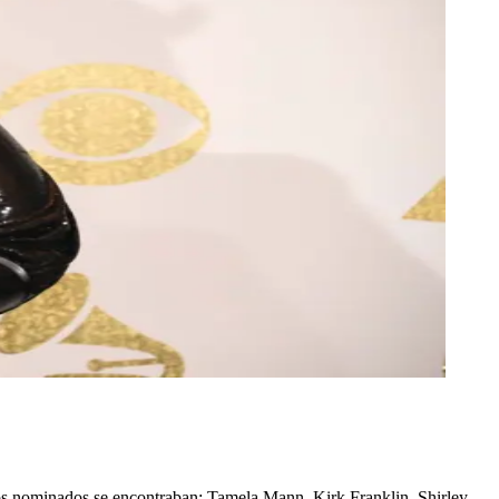
los nominados se encontraban: Tamela Mann, Kirk Franklin, Shirley