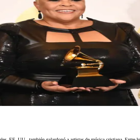
s, EE. UU., también galardonó a artistas de música cristiana. Entre 