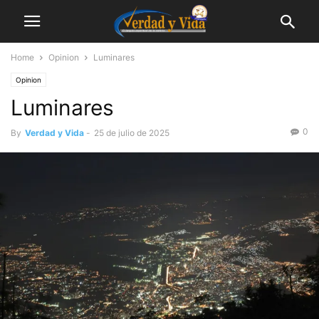
Home
Opinion
Luminares
Opinion
Luminares
0
By
Verdad y Vida
-
25 de julio de 2025