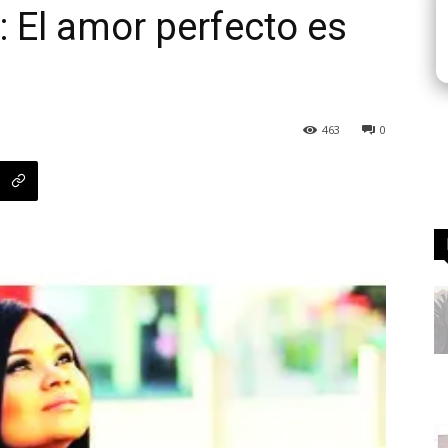
 El amor perfecto es
463
0