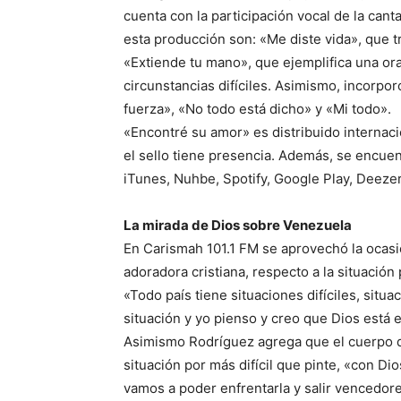
cuenta con la participación vocal de la can
esta producción son: «Me diste vida», que t
«Extiende tu mano», que ejemplifica una or
circunstancias difíciles. Asimismo, incorpo
fuerza», «No todo está dicho» y «Mi todo».
«Encontré su amor» es distribuido internac
el sello tiene presencia. Además, se encuent
iTunes, Nuhbe, Spotify, Google Play, Deezer
La mirada de Dios sobre Venezuela
En Carismah 101.1 FM se aprovechó la ocasi
adoradora cristiana, respecto a la situación
«Todo país tiene situaciones difíciles, situa
situación y yo pienso y creo que Dios está 
Asimismo Rodríguez agrega que el cuerpo de
situación por más difícil que pinte, «con D
vamos a poder enfrentarla y salir vencedor