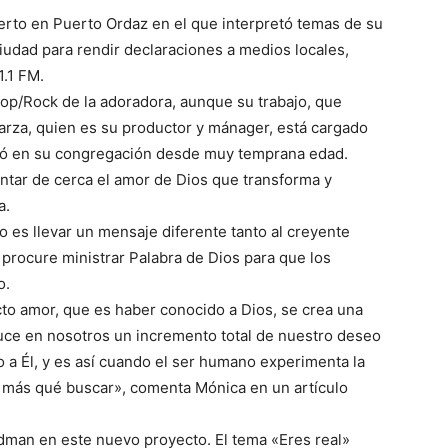
rto en Puerto Ordaz en el que interpretó temas de su
ciudad para rendir declaraciones a medios locales,
1.1 FM.
Pop/Rock de la adoradora, aunque su trabajo, que
arza, quien es su productor y mánager, está cargado
irió en su congregación desde muy temprana edad.
entar de cerca el amor de Dios que transforma y
a.
 es llevar un mensaje diferente tanto al creyente
procure ministrar Palabra de Dios para que los
o.
to amor, que es haber conocido a Dios, se crea una
duce en nosotros un incremento total de nuestro deseo
unto a Él, y es así cuando el ser humano experimenta la
y más qué buscar», comenta Mónica en un artículo
dman en este nuevo proyecto. El tema «Eres real»