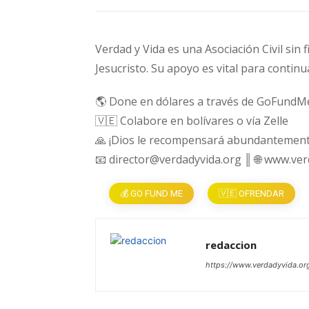
Verdad y Vida es una Asociación Civil sin 
Jesucristo. Su apoyo es vital para continu
🌎 Done en dólares a través de GoFundM
🇻🇪 Colabore en bolívares o vía Zelle
🙏 ¡Dios le recompensará abundantement
📧 director@verdadyvida.org ║ 🌐 www.ve
💰 GO FUND ME
🇻🇪 OFRENDAR
redaccion
https://www.verdadyvida.or