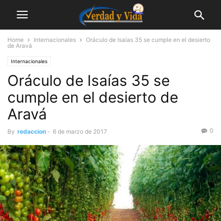
Home
Internacionales
Oráculo de Isaías 35 se cumple en el desierto
de Aravá
Internacionales
Oráculo de Isaías 35 se
cumple en el desierto de
Aravá
0
By
redaccion
-
6 de marzo de 2017