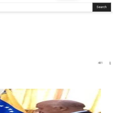
Search
481
0