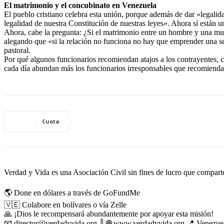
El matrimonio y el concubinato en Venezuela
El pueblo cristiano celebra esta unión, porque además de dar «legalid
legalidad de nuestra Constitución de nuestras leyes». Ahora sí están 
Ahora, cabe la pregunta: ¿Si el matrimonio entre un hombre y una muje
alegando que «si la relación no funciona no hay que emprender una sep
pastoral.
Por qué algunos funcionarios recomiendan atajos a los contrayentes, cu
cada día abundan más los funcionarios irresponsables que recomiendan a
Cuota
Verdad y Vida es una Asociación Civil sin fines de lucro que comparte 
🌎 Done en dólares a través de GoFundMe
🇻🇪 Colabore en bolívares o vía Zelle
🙏 ¡Dios le recompensará abundantemente por apoyar esta misión!
📧 director@verdadyvida.org ║ 🌐 www.verdadyvida.org 📍 Venezue