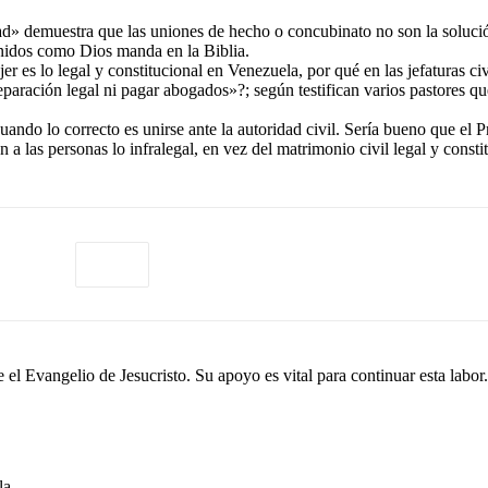
ad» demuestra que las uniones de hecho o concubinato no son la solució
unidos como Dios manda en la Biblia.
r es lo legal y constitucional en Venezuela, por qué en las jefaturas 
aración legal ni pagar abogados»?; según testifican varios pastores que
ando lo correcto es unirse ante la autoridad civil. Sería bueno que el P
 las personas lo infralegal, en vez del matrimonio civil legal y constit
el Evangelio de Jesucristo. Su apoyo es vital para continuar esta labor.
la